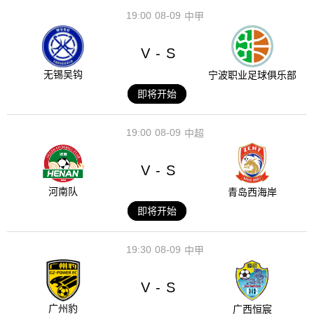
19:00
08-09
中甲
V
S
-
无锡吴钩
宁波职业足球俱乐部
即将开始
19:00
08-09
中超
V
S
-
河南队
青岛西海岸
即将开始
19:30
08-09
中甲
V
S
-
广州豹
广西恒宸