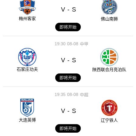
V
S
-
梅州客家
佛山南狮
即将开始
19:30
08-08
中甲
V
S
-
石家庄功夫
陕西联合月亮泊队
即将开始
19:35
08-08
中超
V
S
-
大连英博
辽宁铁人
即将开始