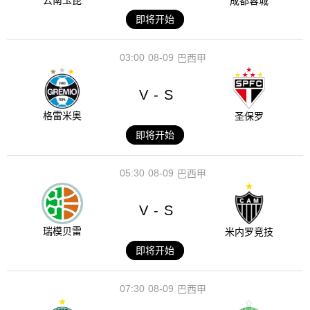
云南玉昆
成都蓉城
即将开始
03:00
08-09
巴西甲
V
S
-
格雷米奥
圣保罗
即将开始
05:30
08-09
巴西甲
V
S
-
瑞模贝雷
米内罗竞技
即将开始
07:30
08-09
巴西甲