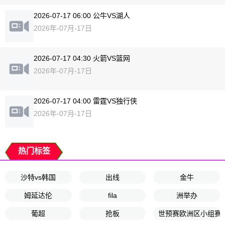
2026-07-17 06:00 公牛VS湖人
2026年-07月-17日
2026-07-17 04:30 火箭VS篮网
2026年-07月-17日
2026-07-17 04:00 雷霆VS独行侠
2026年-07月-17日
热门标签
沙特vs韩国
出线
金牛
姆延达伦
fila
洲举办
葡超
抢板
世预赛欧洲区小组赛