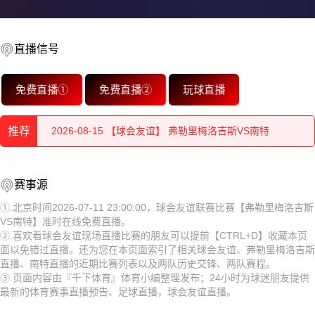
2026-08-15 【球会友谊】 弗勒里梅洛吉斯VS南特
直播信号
2026-08-15 【球会友谊】 弗勒里梅洛吉斯VS南特
免费直播①
免费直播②
玩球直播
2026-08-15 【球会友谊】 弗勒里梅洛吉斯VS南特
推荐
2026-08-15 【球会友谊】 弗勒里梅洛吉斯VS南特
2026-08-15 【球会友谊】 弗勒里梅洛吉斯VS南特
2026-08-15 【球会友谊】 弗勒里梅洛吉斯VS南特
赛事源
2026-08-15 【球会友谊】 弗勒里梅洛吉斯VS南特
2026-08-15 【球会友谊】 弗勒里梅洛吉斯VS南特
①.北京时间2026-07-11 23:00:00，球会友谊联赛比赛【弗勒里梅洛吉斯
VS南特】准时在线免费直播。
2026-08-15 【球会友谊】 弗勒里梅洛吉斯VS南特
2026-08-15 【球会友谊】 弗勒里梅洛吉斯VS南特
②.喜欢看球会友谊现场直播比赛的朋友可以提前【CTRL+D】收藏本页
面以免错过直播。还为您在本页面索引了相关球会友谊、弗勒里梅洛吉斯
2026-08-15 【球会友谊】 弗勒里梅洛吉斯VS南特
2026-08-15 【球会友谊】 弗勒里梅洛吉斯VS南特
直播、南特直播的近期比赛列表以及两队历史交锋、两队赛程。
③.页面内容由『千下体育』体育小编整理发布；24小时为球迷朋友提供
2026-08-15 【球会友谊】 弗勒里梅洛吉斯VS南特
2026-08-15 【球会友谊】 弗勒里梅洛吉斯VS南特
最新的体育赛事直播预告、足球直播，球会友谊直播。
2026-08-14 【球会友谊】 弗勒里梅洛吉斯VS南特
2026-08-15 【球会友谊】 弗勒里梅洛吉斯VS南特