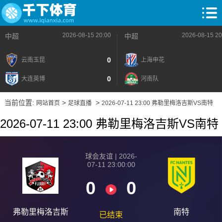
2026-08-15 20:00
2026-08-15 20
中超
中超
0
云南玉昆
上海申花
0
大连英博
河南队
当前位置:
>
>
网站首页
足球直播
2026-07-11 23:00 弗勒里梅洛吉斯VS南特
2026-07-11 23:00 弗勒里梅洛吉斯VS南特
球会友谊 | 2026-
07-11 23:00:00
0
0
弗勒里梅洛吉斯
南特
已结束