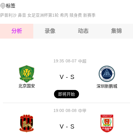
标签
2026-08-15 【球会友谊】 弗勒里梅洛吉斯VS南特
萨普利沙
鼻音
女足亚洲杯第1轮
希丙
赎身费
新赛季
2026-08-15 【球会友谊】 弗勒里梅洛吉斯VS南特
分析
录像
动态
集锦
2026-08-15 【球会友谊】 弗勒里梅洛吉斯VS南特
2026-08-14 【球会友谊】 弗勒里梅洛吉斯VS南特
19:35
08-07
中超
V
S
-
北京国安
深圳新鹏城
即将开始
19:00
08-08
中甲
V
S
-