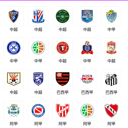
中超
中超
中超
中超
中甲
中甲
中甲
中超
中甲
中超
中超
中超
巴西甲
巴西甲
巴西甲
阿甲
阿甲
阿甲
阿甲
阿甲