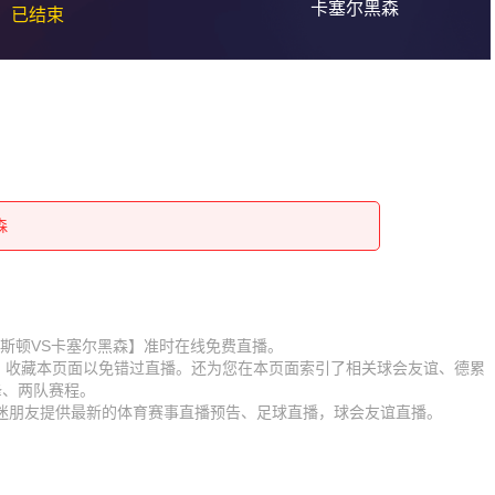
卡塞尔黑森
已结束
森
森
森
森
森
森
森
赛【德累斯顿VS卡塞尔黑森】准时在线免费直播。
D】收藏本页面以免错过直播。还为您在本页面索引了相关球会友谊、德累
森
森
锋、两队赛程。
球迷朋友提供最新的体育赛事直播预告、足球直播，球会友谊直播。
森
森
森
森