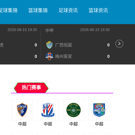
足球集锦
篮球集锦
足球资讯
篮球资讯
2026-08-15 19:35
2026-08-15 19:30
中甲
中甲
虎
0
广西恒宸
0
无
0
梅州客家
0
广
热门赛事
中超
中超
中超
中超