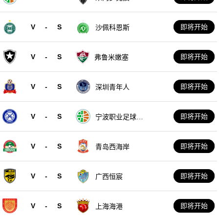
V
-
S
即将开始
沙佩科恩斯
V
-
S
即将开始
弗鲁米嫩塞
V
-
S
即将开始
深圳青年人
V
-
S
即将开始
宁波职业足球俱
乐部
V
-
S
即将开始
青岛西海岸
V
-
S
即将开始
广西恒宸
V
-
S
即将开始
上海海港