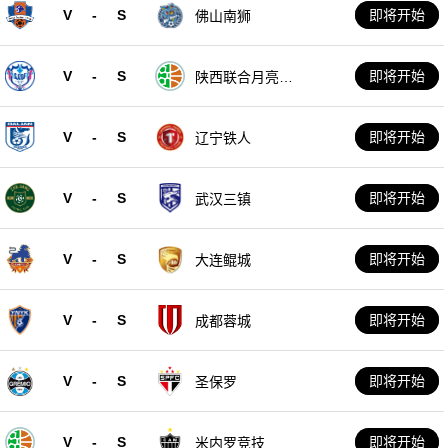
V
-
S
即将开始
佛山南狮
V
-
S
即将开始
陕西联合月亮泊
队
V
-
S
即将开始
辽宁铁人
V
-
S
即将开始
武汉三镇
V
-
S
即将开始
大连鲲城
V
-
S
即将开始
成都蓉城
V
-
S
即将开始
圣保罗
V
-
S
即将开始
米内罗竞技