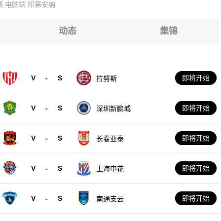
赛
电脑端
印第安纳
森
森
森
森
动态
集锦
森
森
V
-
S
即将开始
拉努斯
森
V
-
S
即将开始
深圳新鹏城
V
-
S
即将开始
长春亚泰
V
-
S
即将开始
上海申花
V
-
S
即将开始
南通支云