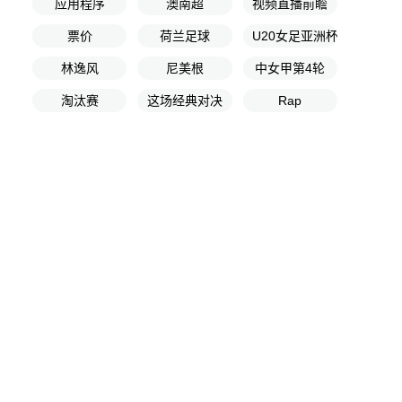
应用程序
澳南超
视频直播前瞻
票价
荷兰足球
U20女足亚洲杯
林逸风
尼美根
中女甲第4轮
淘汰赛
这场经典对决
Rap