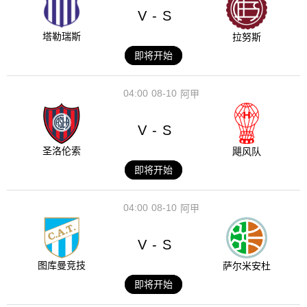
V
S
-
塔勒瑞斯
拉努斯
即将开始
04:00
08-10
阿甲
V
S
-
圣洛伦索
飓风队
即将开始
04:00
08-10
阿甲
V
S
-
图库曼竞技
萨尔米安杜
即将开始