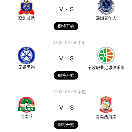
V
S
-
延边龙鼎
深圳青年人
即将开始
19:00
08-09
中甲
V
S
-
无锡吴钩
宁波职业足球俱乐部
即将开始
19:00
08-09
中超
V
S
-
河南队
青岛西海岸
即将开始