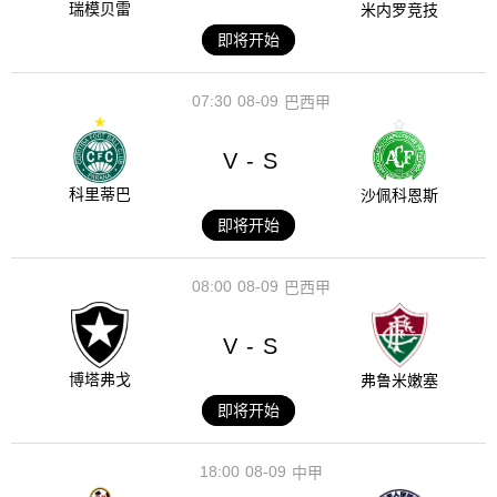
瑞模贝雷
米内罗竞技
即将开始
07:30
08-09
巴西甲
V
S
-
科里蒂巴
沙佩科恩斯
即将开始
08:00
08-09
巴西甲
V
S
-
博塔弗戈
弗鲁米嫩塞
即将开始
18:00
08-09
中甲