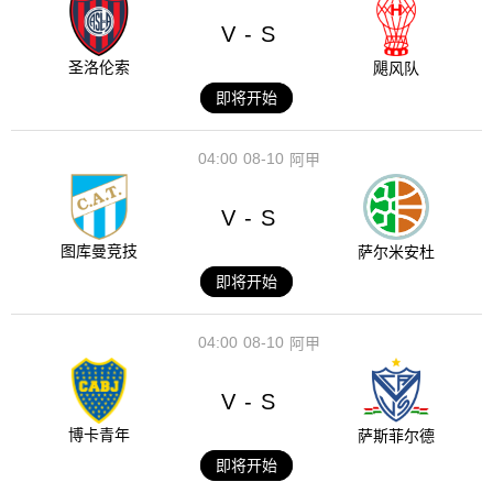
V
S
-
圣洛伦索
飓风队
即将开始
04:00
08-10
阿甲
V
S
-
图库曼竞技
萨尔米安杜
即将开始
04:00
08-10
阿甲
V
S
-
博卡青年
萨斯菲尔德
即将开始