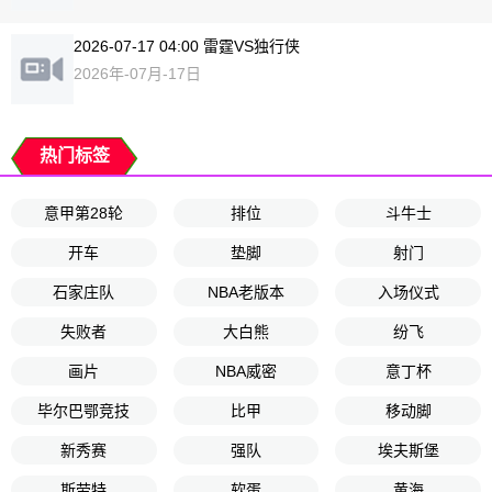
2026-07-17 04:00 雷霆VS独行侠
2026年-07月-17日
热门标签
意甲第28轮
排位
斗牛士
开车
垫脚
射门
石家庄队
NBA老版本
入场仪式
失败者
大白熊
纷飞
画片
NBA威密
意丁杯
毕尔巴鄂竞技
比甲
移动脚
新秀赛
强队
埃夫斯堡
斯劳特
软蛋
黄海