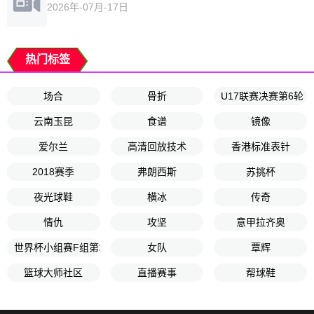
2026年-07月-17日
热门标签
场合
骨折
U17联赛决赛第6轮
云南玉昆
食谱
镜像
爱尔兰
高清回放技术
香港标准表针
2018赛季
弗朗西斯
苏挑杯
夜光球鞋
横冰
传奇
情仇
攻坚
意甲拉齐奥
世界杯小组赛F组第2轮
女队
覃辉
篮球大师社区
直播赛事
帮球鞋