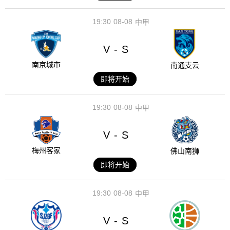
19:30
08-08
中甲
V
S
-
南京城市
南通支云
即将开始
19:30
08-08
中甲
V
S
-
梅州客家
佛山南狮
即将开始
19:30
08-08
中甲
V
S
-