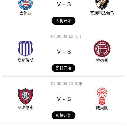
V
S
-
巴伊亚
瓦斯科达伽马
即将开始
04:00
08-10
阿甲
V
S
-
塔勒瑞斯
拉努斯
即将开始
04:00
08-10
阿甲
V
S
-
圣洛伦索
飓风队
即将开始