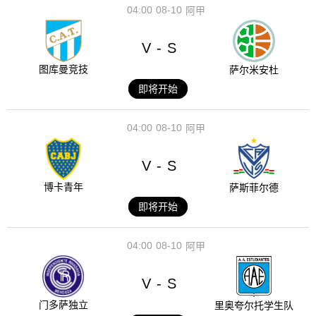
04:00
08-10
阿甲
V
S
-
图库曼竞技
萨尔米安杜
即将开始
04:00
08-10
阿甲
V
S
-
博卡青年
萨斯菲尔德
即将开始
04:00
08-10
阿甲
V
S
-
门多萨独立
里奥夸尔托学生队