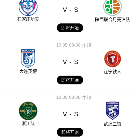
V
S
-
石家庄功夫
陕西联合月亮泊队
即将开始
19:35
08-08
中超
V
S
-
大连英博
辽宁铁人
即将开始
19:35
08-08
中超
V
S
-
浙江队
武汉三镇
即将开始