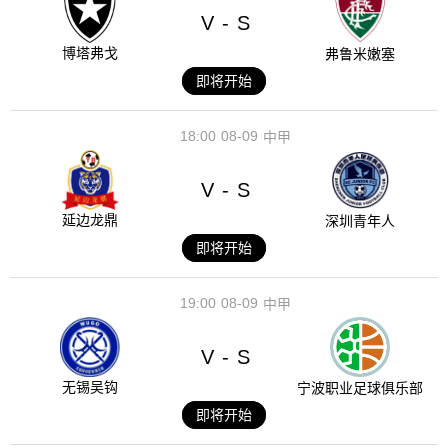
V
S
-
博塔弗戈
弗鲁米嫩塞
即将开始
18:00
08-09
中甲
V
S
-
延边龙鼎
深圳青年人
即将开始
19:00
08-09
中甲
V
S
-
无锡吴钩
宁波职业足球俱乐部
即将开始