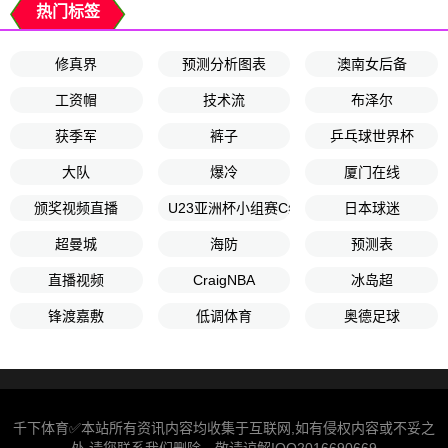
热门标签
修真界
预测分析图表
澳南女后备
工资帽
技术流
布泽尔
获季军
裤子
乒乓球世界杯
大队
爆冷
厦门在线
颁奖视频直播
U23亚洲杯小组赛C组
日本球迷
超曼城
海防
预测表
直播视频
CraigNBA
冰岛超
锋渡嘉敷
低调体育
奥德足球
千下体育✅本站所有资讯内容均收集于互联网,如有侵权内容或不妥之