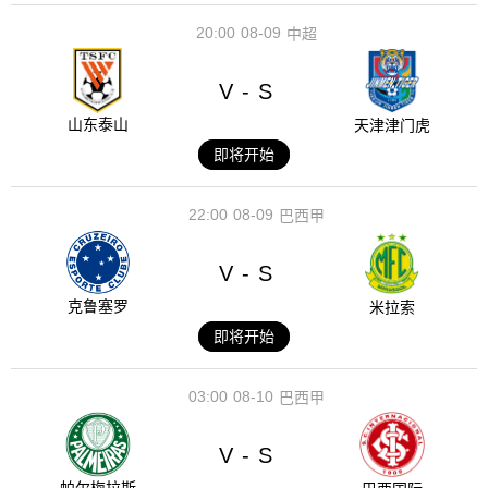
20:00
08-09
中超
V
S
-
山东泰山
天津津门虎
即将开始
22:00
08-09
巴西甲
V
S
-
克鲁塞罗
米拉索
即将开始
03:00
08-10
巴西甲
V
S
-