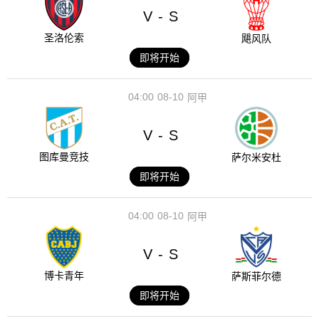
V
S
-
圣洛伦索
飓风队
即将开始
04:00
08-10
阿甲
V
S
-
图库曼竞技
萨尔米安杜
即将开始
04:00
08-10
阿甲
V
S
-
博卡青年
萨斯菲尔德
即将开始