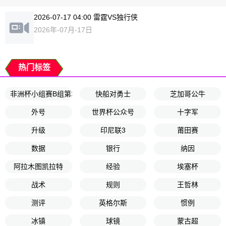
2026-07-17 04:00 雷霆VS独行侠
2026年-07月-17日
热门标签
非洲杯小组赛B组第2轮
快船对勇士
芝加哥公牛
外号
世界杯公众号
十字军
升级
印尼联3
莆田赛
数据
银行
纳因
阿拉木图凯拉特
经验
埃塞杯
战术
规则
王哲林
测评
英格尔斯
惯例
冰镇
球镜
蒙古超