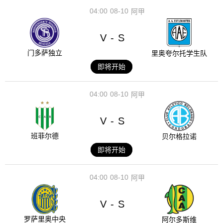
04:00
08-10
阿甲
V
S
-
门多萨独立
里奥夸尔托学生队
即将开始
04:00
08-10
阿甲
V
S
-
班菲尔德
贝尔格拉诺
即将开始
04:00
08-10
阿甲
V
S
-
罗萨里奥中央
阿尔多斯维