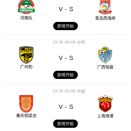
V
S
-
河南队
青岛西海岸
即将开始
19:30
08-09
中甲
V
S
-
广州豹
广西恒宸
即将开始
19:35
08-09
中超
V
S
-
重庆铜梁龙
上海海港
即将开始