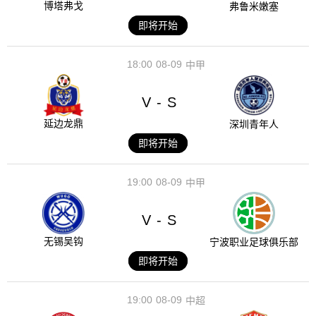
博塔弗戈
弗鲁米嫩塞
即将开始
18:00
08-09
中甲
V
S
-
延边龙鼎
深圳青年人
即将开始
19:00
08-09
中甲
V
S
-
无锡吴钩
宁波职业足球俱乐部
即将开始
19:00
08-09
中超