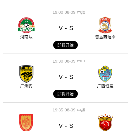
19:00
08-09
中超
V
S
-
河南队
青岛西海岸
即将开始
19:30
08-09
中甲
V
S
-
广州豹
广西恒宸
即将开始
19:35
08-09
中超
V
S
-