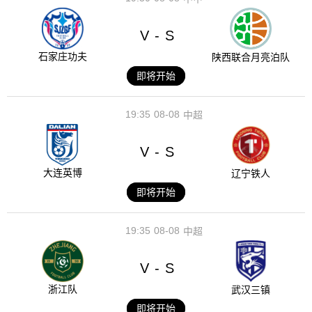
V
S
-
石家庄功夫
陕西联合月亮泊队
即将开始
19:35
08-08
中超
V
S
-
大连英博
辽宁铁人
即将开始
19:35
08-08
中超
V
S
-
浙江队
武汉三镇
即将开始