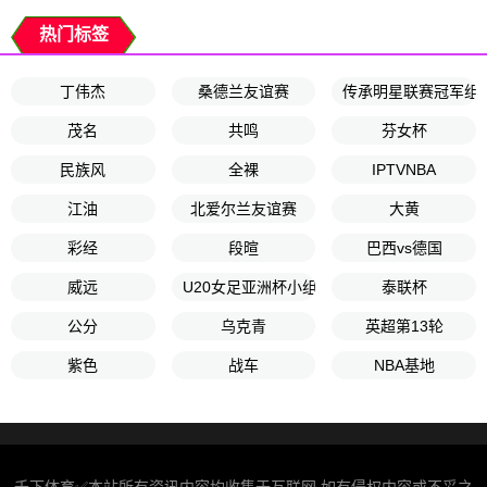
热门标签
丁伟杰
桑德兰友谊赛
传承明星联赛冠军组
茂名
共鸣
芬女杯
民族风
全裸
IPTVNBA
江油
北爱尔兰友谊赛
大黄
彩经
段暄
巴西vs德国
威远
U20女足亚洲杯小组赛第1轮
泰联杯
公分
乌克青
英超第13轮
紫色
战车
NBA基地