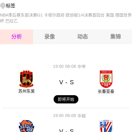
标签
2026-08-16 【球会友谊】 戈马特VS赫尔蒙德
2026-08-16 【球会友谊】 戈马特VS赫尔蒙德
NBA季后赛东部决赛G1
卡塔尔政府
欧协联1/4决赛首回合
美国
德国世界
杯
巴拉乙
2026-08-16 【球会友谊】 戈马特VS赫尔蒙德
分析
录像
动态
集锦
2026-08-16 【球会友谊】 戈马特VS赫尔蒙德
2026-08-16 【球会友谊】 戈马特VS赫尔蒙德
19:00
08-08
中甲
V
S
-
苏州东吴
长春亚泰
即将开始
19:00
08-08
中超
V
S
-