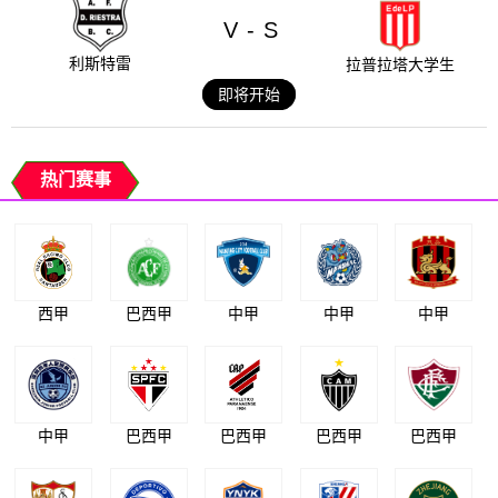
V
S
-
利斯特雷
拉普拉塔大学生
即将开始
热门赛事
西甲
巴西甲
中甲
中甲
中甲
中甲
巴西甲
巴西甲
巴西甲
巴西甲