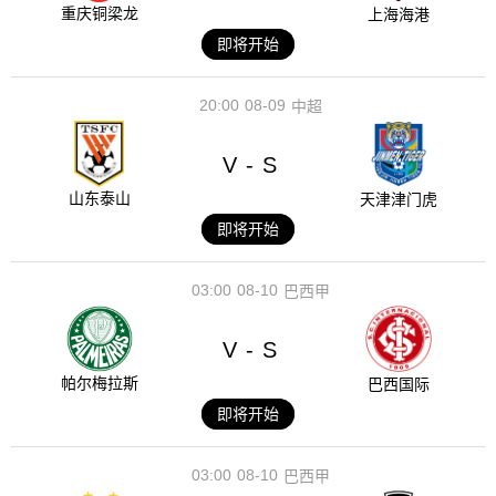
重庆铜梁龙
上海海港
即将开始
20:00
08-09
中超
V
S
-
山东泰山
天津津门虎
即将开始
03:00
08-10
巴西甲
V
S
-
帕尔梅拉斯
巴西国际
即将开始
03:00
08-10
巴西甲