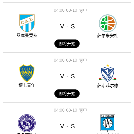
04:00
08-10
阿甲
V
S
-
图库曼竞技
萨尔米安杜
即将开始
04:00
08-10
阿甲
V
S
-
博卡青年
萨斯菲尔德
即将开始
04:00
08-10
阿甲
V
S
-