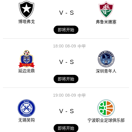
V
S
-
博塔弗戈
弗鲁米嫩塞
即将开始
18:00
08-09
中甲
V
S
-
延边龙鼎
深圳青年人
即将开始
19:00
08-09
中甲
V
S
-
无锡吴钩
宁波职业足球俱乐部
即将开始