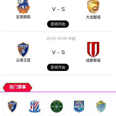
V
S
-
定南赣联
大连鲲城
即将开始
20:00
08-08
中超
V
S
-
云南玉昆
成都蓉城
即将开始
热门赛事