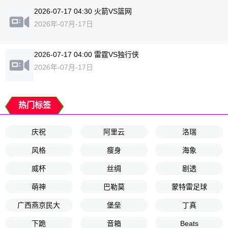
2026-07-17 04:30 火箭VS篮网
2026年-07月-17日
2026-07-17 04:00 雷霆VS独行侠
2026年-07月-17日
热门标签
庆祝
阿里云
洛瑞
风格
瘦身
海象
威杯
丝绸
剧透
萌神
巴勒莫
蒙特雷足球
广西燕京民大
堡垒
丁真
下跪
音箱
Beats