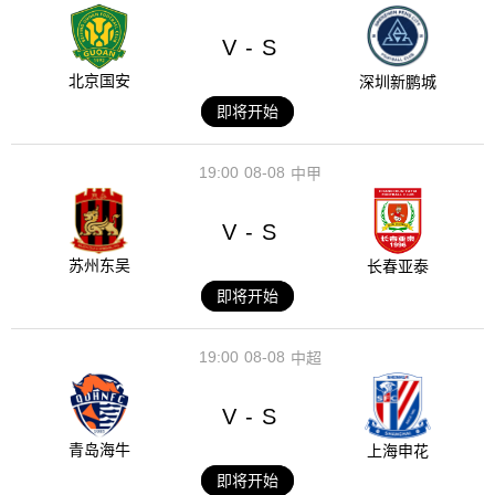
V
S
-
北京国安
深圳新鹏城
即将开始
19:00
08-08
中甲
V
S
-
苏州东吴
长春亚泰
即将开始
19:00
08-08
中超
V
S
-
青岛海牛
上海申花
即将开始