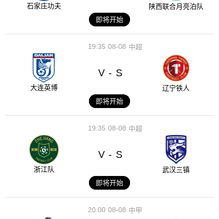
石家庄功夫
陕西联合月亮泊队
即将开始
19:35
08-08
中超
V
S
-
大连英博
辽宁铁人
即将开始
19:35
08-08
中超
V
S
-
浙江队
武汉三镇
即将开始
20:00
08-08
中甲