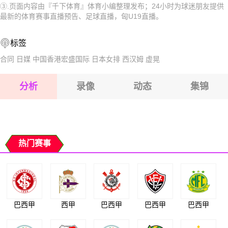
③.页面内容由『千下体育』体育小编整理发布；24小时为球迷朋友提供
2026-08-17 【匈U19】 迪欧斯捷尔U19VS德布雷辛尼U19
2026-08-17 【匈U19】 迪欧斯捷尔U19VS德布雷辛尼U19
最新的体育赛事直播预告、足球直播，匈U19直播。
2026-08-17 【匈U19】 迪欧斯捷尔U19VS德布雷辛尼U19
2026-08-17 【匈U19】 迪欧斯捷尔U19VS德布雷辛尼U19
标签
2026-08-17 【匈U19】 迪欧斯捷尔U19VS德布雷辛尼U19
2026-08-17 【匈U19】 迪欧斯捷尔U19VS德布雷辛尼U19
合同
日媒
中国香港宏盛国际
日本女排
西汉姆
虚晃
2026-08-17 【匈U19】 迪欧斯捷尔U19VS德布雷辛尼U19
分析
录像
动态
集锦
2026-08-17 【匈U19】 迪欧斯捷尔U19VS德布雷辛尼U19
2026-08-17 【匈U19】 迪欧斯捷尔U19VS德布雷辛尼U19
热门赛事
巴西甲
西甲
巴西甲
巴西甲
巴西甲